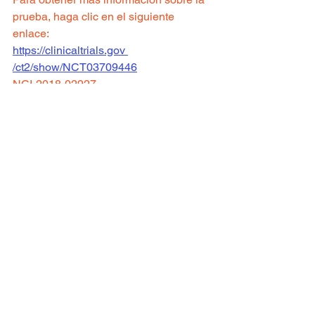
prueba, haga clic en el siguiente 
enlace:
https://clinicaltrials.gov 
/ct2/show/NCT03709446
NCI-2018-02927
Sitio de ensayo clínico: Monte Sinaí
Para ver todos los ensayos clínicos 
disponibles
haga clic aquí.
Ver todo
Entradas recientes