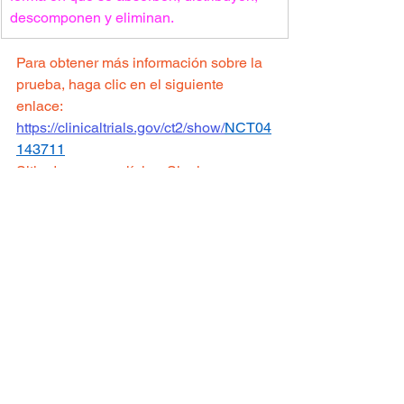
descomponen y eliminan.
Para obtener más información sobre la 
prueba, haga clic en el siguiente 
enlace:
https://clinicaltrials.gov/ct2/show/
NCT04
143711
Sitio de ensayo clínico: 
Sinai
Para ver todos los ensayos clínicos 
disponibles 
haga clic aqui.
Ver todo
Entradas recientes