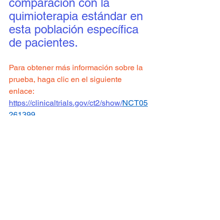
comparación con la 
quimioterapia estándar en 
esta población específica 
de pacientes.
Para obtener más información sobre la 
prueba, haga clic en el siguiente 
enlace:
https://clinicaltrials.gov/ct2/show/
NCT05
261399
Sitio de ensayo clínico: 
Einstein
Para ver todos los ensayos clínicos 
disponibles 
haga clic aqui.