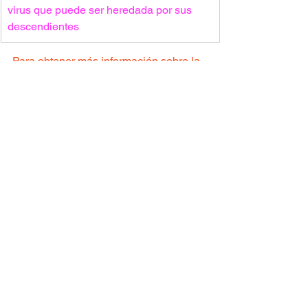
virus que puede ser heredada por sus 
descendientes
Para obtener más información sobre la 
prueba, haga clic en el siguiente 
enlace:
https://clinicaltrials.gov/ct2/show/NCT06
560645
Sitio de ensayo clínico: Sinai
Para ver todos los ensayos clínicos 
disponibles 
haga clic aqui.