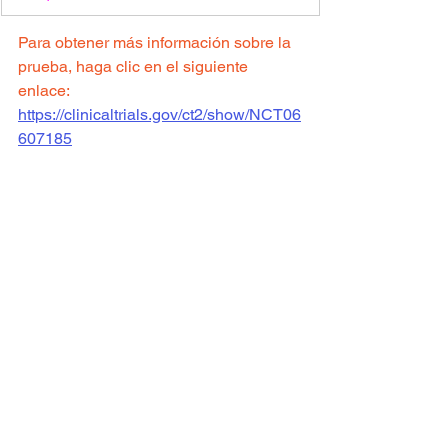
Para obtener más información sobre la 
prueba, haga clic en el siguiente 
enlace:
https://clinicaltrials.gov/ct2/show/
NCT06
607185
Sitio de ensayo clínico: Columbia
Para ver todos los ensayos clínicos 
disponibles 
haga clic aqui.
Ver todo
Entradas recientes